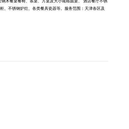
及钢木餐桌餐椅、条桌、方桌及大小规格圆桌、 酒店餐厅不锈
冷柜、不锈钢炉灶、各类餐具瓷器等。服务范围：天津各区及